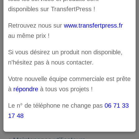
Rechercher:
disponibles sur TransfertPress !
Retrouvez nous sur
www.transfertpress.fr
au même prix !
Articles récents
MJS/ZOUMAÏ- ALCORA/ALLMEDIA :
Si vous désirez un produit non disponible,
UNE COLLABORATION À SUCCÈS
n'hésitez pas à nous contacter.
Journées portes ouvertes Alcora à
Votre nouvelle équipe commerciale est prête
Martigues
à
répondre
à tous vos projets !
Photos JPO Alcora Traceur 2021
Le n° de téléphone ne change pas
06 71 33
17 48
Journée porte ouverte Alcora à Albi