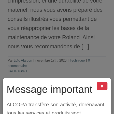
d’impression, et une durabilité de votre
matériel, nous vous avons préparé des
conseils illustrés vous permettant de
vous réapproprier les bases de la
maintenance de votre Roland. Ainsi
nous vous recommandons de [...]
Par
Loïc Alarcon
|
novembre 17th, 2020
|
Technique
|
0
commentaire
Lire la suite
Message important
✖
ALCORA transfère son activité, dorénavant
tous les services et produits sont