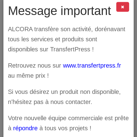
Message important
✖
Par
Loïc Alarcon
|
mars 6th, 2024
|
Case Study
,
Non classé
|
0
commentaire
ALCORA transfère son activité, dorénavant
Lire la suite
tous les services et produits sont
disponibles sur TransfertPress !
Retrouvez nous sur
www.transfertpress.fr
au même prix !
Rechercher:
Si vous désirez un produit non disponible,
n'hésitez pas à nous contacter.
Articles récents
Votre nouvelle équipe commerciale est prête
MJS/ZOUMAÏ- ALCORA/ALLMEDIA :
à
répondre
à tous vos projets !