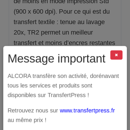
de moins en mode impression Std
(900 x 600 dpi). Pour ce qui est du
transfert textile : tenue au lavage
20x, TR2 permet un meilleur
transfert et moins d’encres restantes
sur le tapis de transfert.
Message important
✖
Technologie d’impression : Jet
ALCORA transfère son activité, dorénavant
d’encre piézoélectrique.
tous les services et produits sont
disponibles sur TransfertPress !
Tête d’impression : flexfire.
Retrouvez nous sur
www.transfertpress.fr
au même prix !