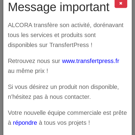
Avec les encres Orange et Verte
Message important
✖
élargissez votre palette de couleurs.
ALCORA transfère son activité, dorénavant
Disponible en CMJN plus :
tous les services et produits sont
– Orange
disponibles sur TransfertPress !
– Cyan léger
Retrouvez nous sur
www.transfertpress.fr
– Magenta léger
au même prix !
– Noir léger
– Blanc (en 250cc)
Si vous désirez un produit non disponible,
n'hésitez pas à nous contacter.
Couleur

Votre nouvelle équipe commerciale est prête
à
répondre
à tous vos projets !