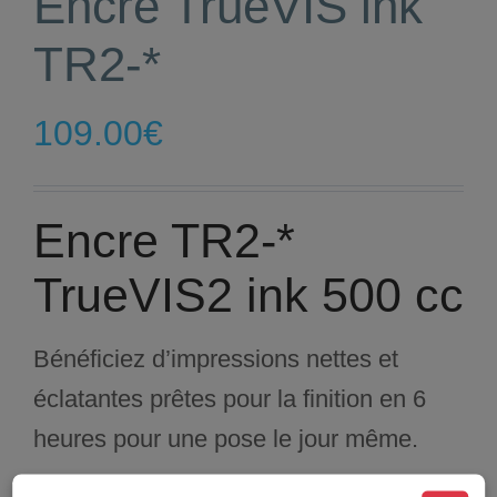
Encre TrueVIS ink
TR2-*
109.00
€
Encre TR2-*
TrueVIS2 ink 500 cc
Bénéficiez d’impressions nettes et
éclatantes prêtes pour la finition en 6
heures pour une pose le jour même.