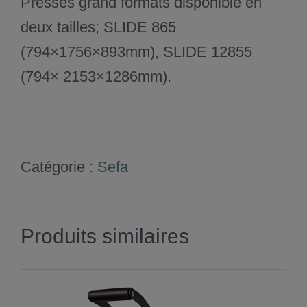
Presses grand formats disponible en
deux tailles; SLIDE 865
(794×1756×893mm), SLIDE 12855
(794× 2153×1286mm).
Catégorie :
Sefa
Produits similaires