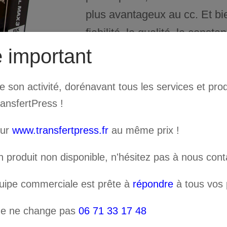
plus avantageux au cc. Et bien
fiabilité, la qualité, la constan
réputation de la gamme EC
 important
Cartouches 500 cc pour imp
son activité, dorénavant tous les services et prod
4 couleurs au choix : Cyan, 
ransfertPress !
Important: si vous êtes déja
sur
www.transfertpress.fr
au même prix !
est nécessaire d’effectuer u
n produit non disponible, n'hésitez pas à nous cont
imprimante en encres EcoSol
une mise à jour firmware et u
quipe commerciale est prête à
répondre
à tous vos p
ne ne change pas
06 71 33 17 48
AJOUT