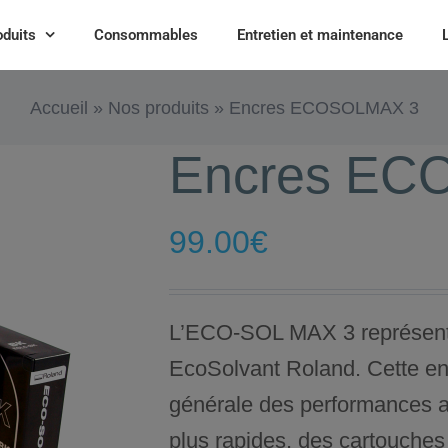
oduits
Consommables
Entretien et maintenance
Accueil
»
Nos produits
»
Encres ECOSOLMAX 3
Encres EC
99.00
€
L’ECO-SOL MAX 3 représente
EcoSolvant Roland. Cette enc
générale des performances 
plus rapides, des cartouches