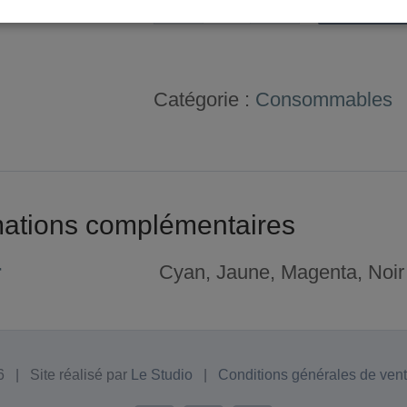
quantité
de
Encres
Catégorie :
Consommables
ECOSOLMAX
3
mations complémentaires
r
Cyan, Jaune, Magenta, Noir
 | Site réalisé par
Le Studio
|
Conditions générales de ven