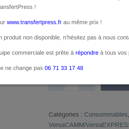
MAX 220 cc
ransfertPress !
sur
www.transfertpress.fr
au même prix !
Encre à base d’eco-solvant p
d’impressions découpes Rol
n produit non disponible, n'hésitez pas à nous cont
Cette encre est seulement di
quipe commerciale est prête à
répondre
à tous vos p
ne ne change pas
06 71 33 17 48
AJOUT
quantité
de
Encres
Catégories :
Consommables
Eco-
VersaCAMM/VersaEXPRES
Sol