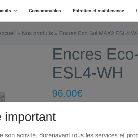
oduits
Consommables
Entretien et maintenance
Accueil
»
Nos produits
»
Encres Eco-Sol MAX2 ESL4-W
Encres Eco
ESL4-WH
96.00
€
 important
Encre ESL4
son activité, dorénavant tous les services et prod