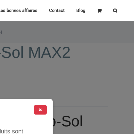
Les bonnes affaires
Contact
Blog
H
-Sol MAX2
✖
-WH Eco-Sol
uits sont