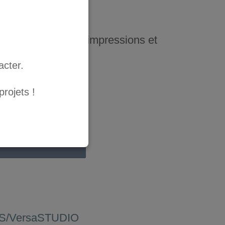
our les traceurs d’impressions et
and.
acter.
sponible en 220cc.
rojets !
ER AU PANIER
,
S/VersaSTUDIO