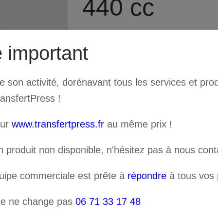
440 cc
Encres à base d’eco-solvant 
 important
d’impressions découpes Rol
son activité, dorénavant tous les services et prod
ransfertPress !
Couleur
sur
www.transfertpress.fr
au même prix !
n produit non disponible, n'hésitez pas à nous cont
quipe commerciale est prête à
répondre
à tous vos p
AJOUT
quantité
ne ne change pas
06 71 33 17 48
de