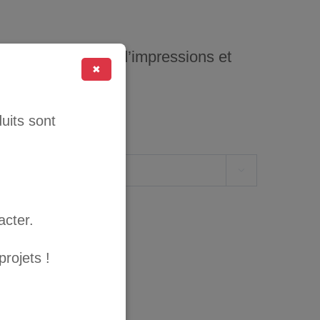
pour les traceurs d’impressions et
✖
and.
uits sont

acter.
rojets !
ER AU PANIER