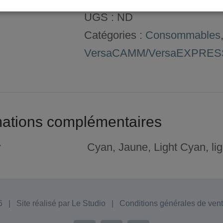
Encres
UGS :
ND
Eco-
Catégories :
Consommables
Sol
VersaCAMM/VersaEXPRES
MAX
ESL3-
4*
mations complémentaires
r
Cyan, Jaune, Light Cyan, li
 | Site réalisé par
Le Studio
|
Conditions générales de ven