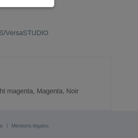
,
S/VersaSTUDIO
ght magenta, Magenta, Noir
te
|
Mentions légales