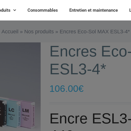
oduits
Consommables
Entretien et maintenance
Accueil
»
Nos produits
»
Encres Eco-Sol MAX ESL3-4*
Encres Eco
ESL3-4*
106.00
€
Encre ESL3