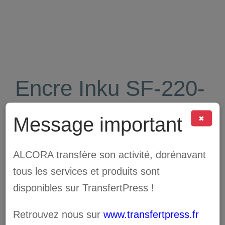
Encre Inku SF-220-
WH
Message important
✖
104.00
€
ALCORA transfère son activité, dorénavant
tous les services et produits sont
disponibles sur TransfertPress !
Encre SF-220-WH
Inku SF-200 eco-
Retrouvez nous sur
www.transfertpress.fr