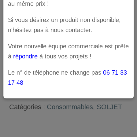
au même prix !
solvant 220cc
Si vous désirez un produit non disponible,
n'hésitez pas à nous contacter.
Votre nouvelle équipe commerciale est prête
à
répondre
à tous vos projets !
quantité
de
Le n° de téléphone ne change pas
06 71 33
AJOUTER AU PANIER
17 48
Encre
Inku
SF-
Catégories :
Consommables
,
SOLJET
220-
WH