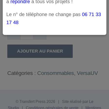
à
répondre
à tous vos projets !
Couleur : PRIMER
Le n° de téléphone ne change pas
06 71 33
17 48
quantité
de
AJOUTER AU PANIER
Encre
Eco-
UV
Catégories :
Consommables
,
VersaUV
EUV5-
5PR
© Transfert Press
2026 | Site réalisé par
Le
Studio
|
Conditions générales de vente
|
Mentions