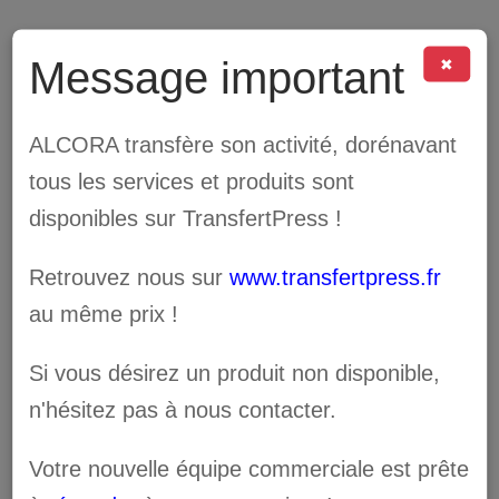
Message important
✖
ALCORA transfère son activité, dorénavant
Encre Eco-UV
tous les services et produits sont
disponibles sur TransfertPress !
EUV5-5PR
Retrouvez nous sur
www.transfertpress.fr
au même prix !
109.00
€
En stock
Si vous désirez un produit non disponible,
n'hésitez pas à nous contacter.
Encre EUV5-5PR
Votre nouvelle équipe commerciale est prête
Eco-UV5 500cc