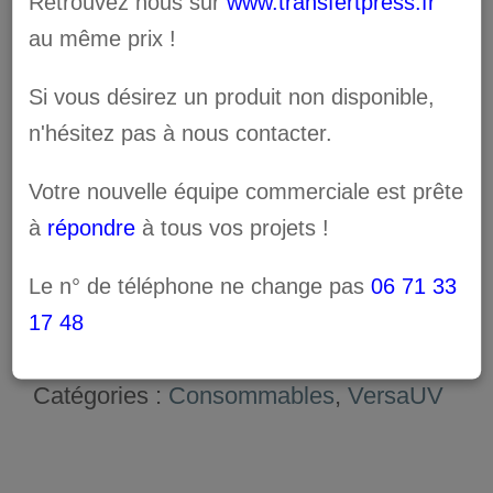
Retrouvez nous sur
www.transfertpress.fr
Couleur

au même prix !
Si vous désirez un produit non disponible,
n'hésitez pas à nous contacter.
quantité
Votre nouvelle équipe commerciale est prête
de
à
répondre
à tous vos projets !
AJOUTER AU PANIER
Encre
Le n° de téléphone ne change pas
06 71 33
Eco-
17 48
UV
UGS :
ND
EUV-
Catégories :
Consommables
,
VersaUV
*