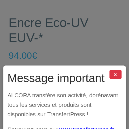
Encre Eco-UV
EUV-*
94.00
€
Message important
✖
Encre EUV-* Eco-
UV 220cc
ALCORA transfère son activité, dorénavant
tous les services et produits sont
disponibles sur TransfertPress !