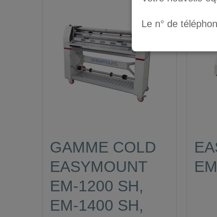
Le n° de télépho
GAMME COLD
EA
EASYMOUNT
EM
EM-1200 SH,
EM-1400 SH,