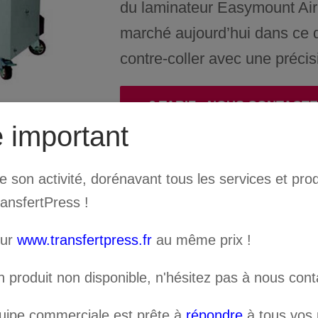
du laminateur Easymount Air
marché aujourd’hui dans ce d
contre-coller avec une précis
€ TARIF : NOUS CONTACT
 important
son activité, dorénavant tous les services et prod
Catégorie :
ALL GRAPHIC &
ransfertPress !
sur
www.transfertpress.fr
au même prix !
n produit non disponible, n'hésitez pas à nous cont
quipe commerciale est prête à
répondre
à tous vos p