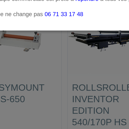
ne ne change pas
06 71 33 17 48
SYMOUNT
ROLLSROLL
S-650
INVENTOR
EDITION
540/170P HS 