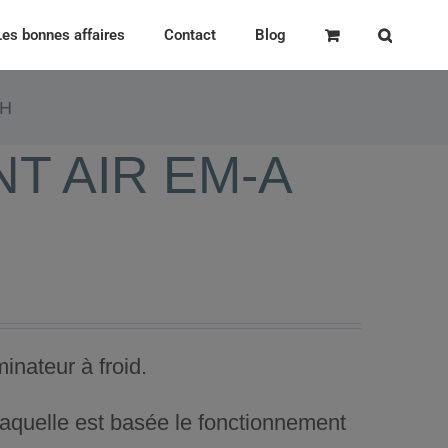
Les bonnes affaires
Contact
Blog
SH
T AIR EM-A
ateur à froid.
laquelle est basée le fonctionnement