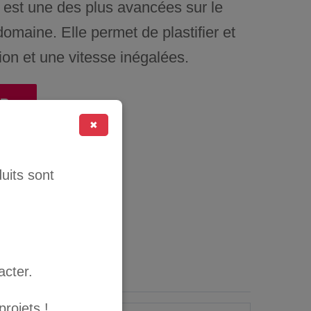
 est une des plus avancées sur le
omaine. Elle permet de plastifier et
ion et une vitesse inégalées.
ER
✖
uits sont
 CO
acter.
rojets !