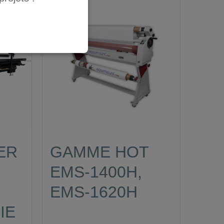
ER
GAMME HOT
EMS-1400H,
EMS-1620H
IE