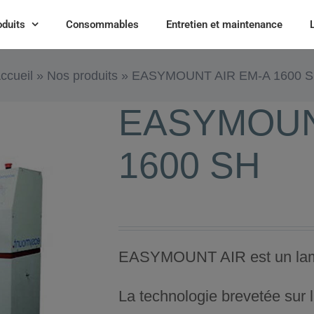
oduits
Consommables
Entretien et maintenance
ccueil
»
Nos produits
»
EASYMOUNT AIR EM-A 1600 
EASYMOUN
1600 SH
EASYMOUNT AIR est un lamin
La technologie brevetée sur 