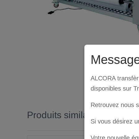
Message
ALCORA transfère 
disponibles sur T
Retrouvez nous 
Produits similaires
Si vous désirez u
Votre nouvelle é