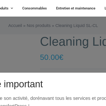
oduits
Consommables
Entretien et maintenance
Accueil
»
Nos produits
»
Cleaning Liquid SL-CL
Cleaning Li
50.00
€
ecosol cleaning cartridge 22
 important
son activité, dorénavant tous les services et prod
AJOUT
quantité