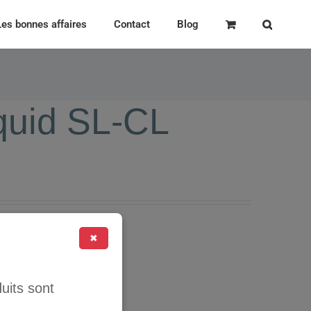
Les bonnes affaires
Contact
Blog
quid SL-CL
0cc
✖
uits sont
ER AU PANIER