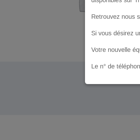
disponibles sur T
Retrouvez nous 
Si vous désirez u
Votre nouvelle é
Le n° de télépho
© Transfert Press
2026