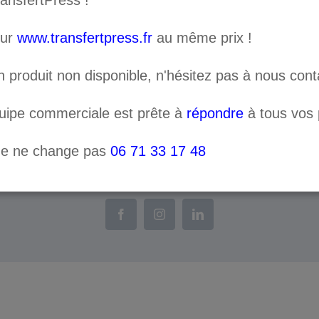
ransfertPress !
de
sur
www.transfertpress.fr
au même prix !
Cleaning
Catégorie :
Consommables
Liquid
n produit non disponible, n'hésitez pas à nous cont
SL-
quipe commerciale est prête à
répondre
à tous vos p
CL
ne ne change pas
06 71 33 17 48
 | Site réalisé par
Le Studio
|
Conditions générales de ven
Facebook
Instagram
LinkedIn