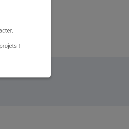
acter.
rojets !
te
|
Mentions légales