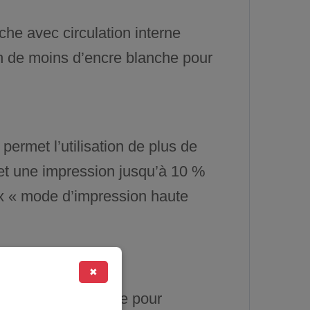
che avec circulation interne
ion de moins d’encre blanche pour
permet l’utilisation de plus de
et une impression jusqu’à 10 %
x « mode d’impression haute
✖
ttoyage automatique pour