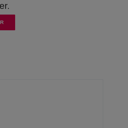
er.
ER