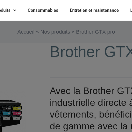
oduits
Consommables
Entretien et maintenance
Accueil
»
Nos produits
»
Brother GTX pro
Brother GTX
Avec la Brother GT
industrielle directe
vêtements, bénéfic
de gamme avec la m