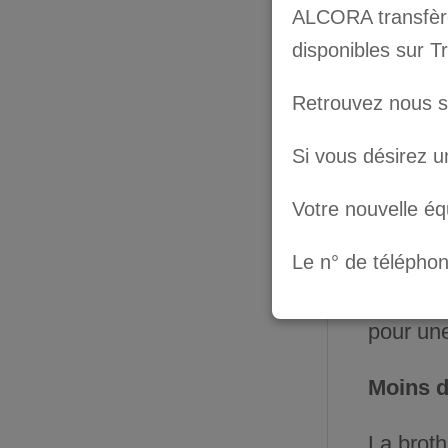
ALCORA transfère 
augmente
disponibles sur T
Moins d
Retrouvez nous 
Passepo
Si vous désirez u
Moins 
Votre nouvelle é
d’opérat
nouvelle
Le n° de télépho
brume d’
pour une
Moins d
La broth