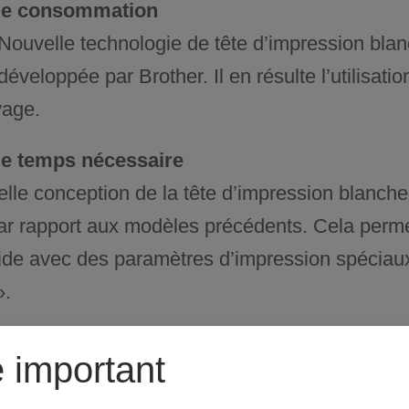
de consommation
Nouvelle technologie de tête d’impression blan
développée par Brother. Il en résulte l’utilisat
yage.
e temps nécessaire
lle conception de la tête d’impression blanche 
ar rapport aux modèles précédents. Cela perm
pide avec des paramètres d’impression spéciau
».
’entretien
 important
ons réduit drastiquement les processus de ne