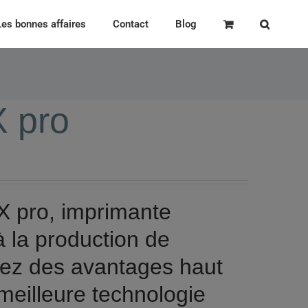
Les bonnes affaires
Contact
Blog
 pro
X pro, imprimante
 à la production de
iez des avantages haut
eilleure technologie