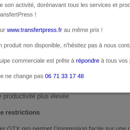
son activité, dorénavant tous les services et prod
r la productivité!
ransfertPress !
e pollution de l’environnement
sur
www.transfertpress.fr
au même prix !
rt OekoTex et GOTS 5.0 certifié
Innobella Tex
n produit non disponible, n'hésitez pas à nous cont
de problèmes
quipe commerciale est prête à
répondre
à tous vos p
eur Installation et formation par un technicien
 technologie de capteur détecte, si le platen est
ne ne change pas
06 71 33 17 48
encre et d’assurer la qualité d’impression. Fon
 productivité plus élevée.
e restrictions
er GTX pro permet l’impression facile sur une g