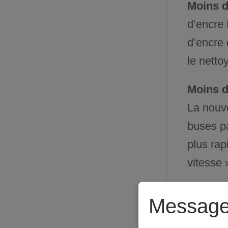
Moins 
d’encre 
d’encre 
le netto
Moins d
La nouve
buses p
plus ra
vitesse 
Moins d
Message
Nous av