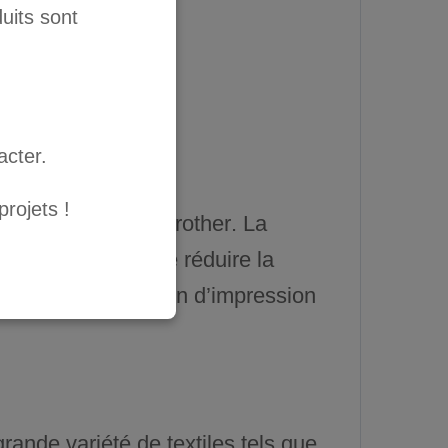
uits sont
tile Encres
.
acter.
rojets !
 DTG autorisé par
Brother
. La
 trop faible afin de réduire la
ction de réservation d’impression
rande variété de textiles tels que