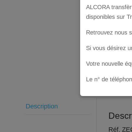
ALCORA transfère 
disponibles sur T
Retrouvez nous 
Si vous désirez u
Votre nouvelle é
Le n° de télépho
Description
Descr
Réf. ZE