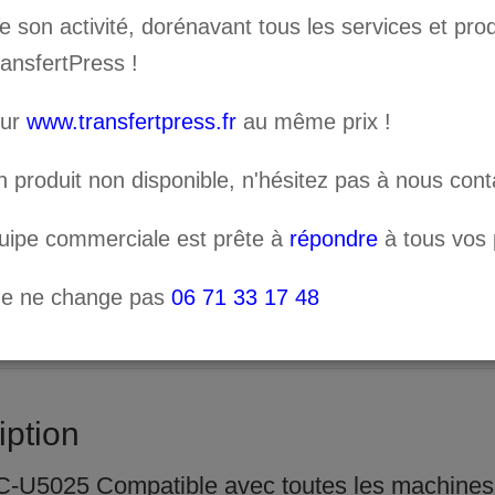
standard (angle 50°, Offset
son activité, dorénavant tous les services et prod
tranchant plus long.
ransfertPress !
sur
www.transfertpress.fr
au même prix !
AJOUT
quantité
n produit non disponible, n'hésitez pas à nous cont
de
quipe commerciale est prête à
répondre
à tous vos p
Boite
Catégorie :
Consommables
5
ne ne change pas
06 71 33 17 48
lames
de
découpe
iption
Roland
C-U5025 Compatible avec toutes les machines