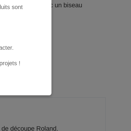
 0.25 mm) mais avec un biseau
uits sont
ER AU PANIER
acter.
rojets !
 de découpe Roland.