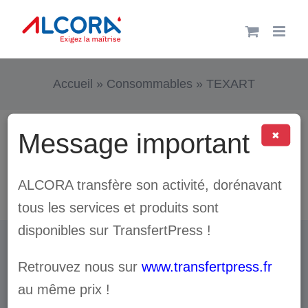
Passer
au
contenu
Accueil
»
Consommables
»
TEXART
Nos encres Texart
Message important
✖
ALCORA transfère son activité, dorénavant
tous les services et produits sont
disponibles sur TransfertPress !
© Transfert Press
2026 | Site réalisé par
Le
Retrouvez nous sur
www.transfertpress.fr
Studio
|
Conditions générales de vente
|
Mentions
au même prix !
légales